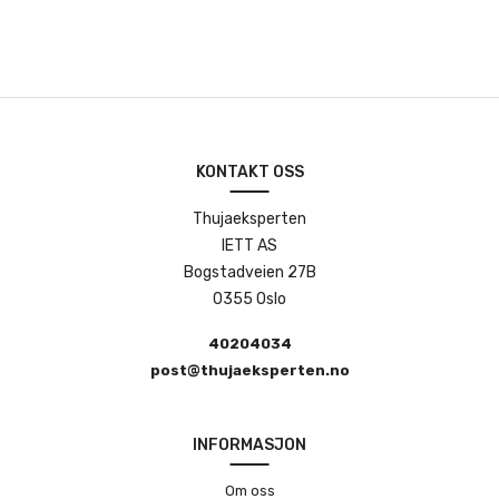
KONTAKT OSS
Thujaeksperten
IETT AS
Bogstadveien 27B
0355 Oslo
40204034
post@thujaeksperten.no
INFORMASJON
Om oss