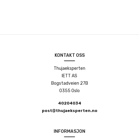
KONTAKT OSS
Thujaeksperten
IETT AS
Bogstadveien 27B
0355 Oslo
40204034
post@thujaeksperten.no
INFORMASJON